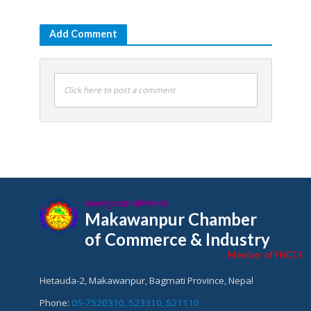
Add Comment
Click here to post a comment
मकवानपुर उद्योग वाणिज्य संघ
Makawanpur Chamber
of Commerce & Industry
Member of FNCCI
Hetauda-2, Makawanpur, Bagmati Province, Nepal
Phone:
05-7520310, 523310, 521110