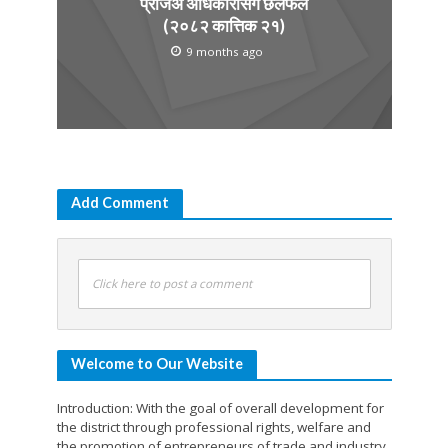
प्रजिअ अधिकारीसंग छलफल
(२०८२ कात्तिक २१)
9 months ago
Add Comment
Click here to post a comment
Welcome to Our Website
Introduction: With the goal of overall development for
the district through professional rights, welfare and
the promotion of entrepreneurs of trade and industry,